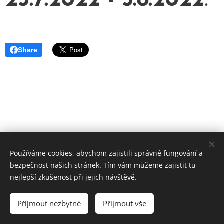
23.7.2022 - 5.8.2022
.
Share
Používáme cookies, abychom zajistili správné fungování a
bezpečnost našich stránek. Tím vám můžeme zajistit tu
nejlepší zkušenost při jejich návštěvě.
RZG
Přijmout nezbytné
Přijmout vše
by Jakub Houžvička
Cookies