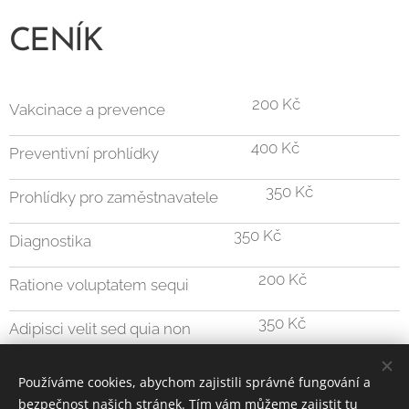
CENÍK
200 Kč
Vakcinace a prevence
400 Kč
Preventivní prohlídky
350 Kč
Prohlídky pro zaměstnavatele
350 Kč
Diagnostika
200 Kč
Ratione voluptatem sequi
350 Kč
Adipisci velit sed quia non
350 Kč
Veniam quis nostrum exercitationem
Používáme cookies, abychom zajistili správné fungování a
bezpečnost našich stránek. Tím vám můžeme zajistit tu